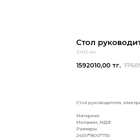
Стол руководи
ZHJS-A4
1592010,00
тг.
1768
Оставить заявку
Стол руководителя, электр
Материал:
Меламин, МДФ
Размеры:
2400*1800*750