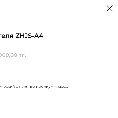
теля ZHJS-A4
900,00
тг.
ический с памятью премиум-класса.