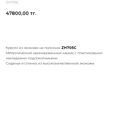
ZH705C
47800,00
тг.
Оставить заявку
Кресло из экокожи на полозьях
ZH705C
Металлический хромированный каркас с пластиковыми
накладками-подлокотниками.
Сиденье и спинка из высококачественной экокожи.