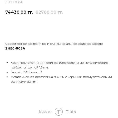
ZHBJ-003A
74430,00
тг.
82700,00
тг.
Оставить заявку
Современное, компактное и функциональное офисное кресло
ZHBJ-003A
Края, подлокотники и спинка: изготовлены из металлических
трубок толщиной 1,5 мм.
Газлифт SGS класс 3
Металлическая крестовина 360 мм с черными полиуретановыми
роликами 60 мм
Tilda
Made on