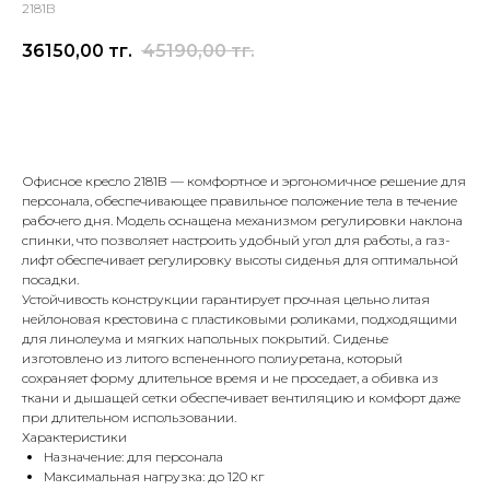
2181В
36150,00
тг.
45190,00
тг.
Оставить заявку
Офисное кресло 2181B — комфортное и эргономичное решение для
персонала, обеспечивающее правильное положение тела в течение
рабочего дня. Модель оснащена механизмом регулировки наклона
спинки, что позволяет настроить удобный угол для работы, а газ-
лифт обеспечивает регулировку высоты сиденья для оптимальной
посадки.
Устойчивость конструкции гарантирует прочная цельно литая
нейлоновая крестовина с пластиковыми роликами, подходящими
для линолеума и мягких напольных покрытий. Сиденье
изготовлено из литого вспененного полиуретана, который
сохраняет форму длительное время и не проседает, а обивка из
ткани и дышащей сетки обеспечивает вентиляцию и комфорт даже
при длительном использовании.
Характеристики
Назначение: для персонала
Максимальная нагрузка: до 120 кг