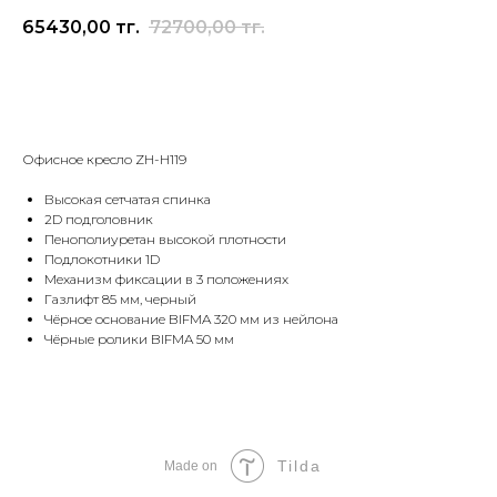
65430,00
тг.
72700,00
тг.
Оставить заявку
Офисное кресло ZH-H119
Высокая сетчатая спинка
2D подголовник
Пенополиуретан высокой плотности
Подлокотники 1D
Механизм фиксации в 3 положениях
Газлифт 85 мм, черный
Чёрное основание BIFMA 320 мм из нейлона
Чёрные ролики BIFMA 50 мм
Tilda
Made on