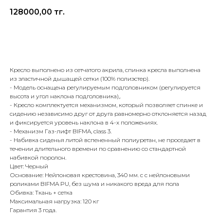
128000,00
тг.
Оставить заявку
Кресло выполнено из сетчатого акрила, спинка кресла выполнена
из эластичной дышащей сетки (100% полиэстер).
- Модель оснащена регулируемым подголовником (регулируется
высота и угол наклона подголовника),.
- Кресло комплектуется механизмом, который позволяет спинке и
сидению независимо друг от друга равномерно отклоняется назад
и фиксируется уровень наклона в 4-х положениях.
- Механизм Газ-лифт BIFMA, class 3.
- Набивка сиденья литой вспененный полиуретан, не проседает в
течении длительного времени по сравнению со стандартной
набивкой поролон.
Цвет: Черный
Основание: Нейлоновая крестовина, 340 мм. с с нейлоновыми
роликами BIFMA PU, без шума и никакого вреда для пола
Обивка: Ткань + сетка
Максимальная нагрузка: 120 кг
Гарантия 3 года.