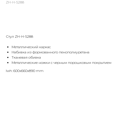
ZH-H-5288
Оставить заявку
Стул ZH-H-5288
Металлический каркас
Набивка из формованного пенополиуретана
Тканевая обивка
Металлические ножки с черным порошковым покрытием
lwh: 600x660x890 mm