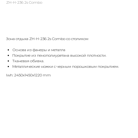
ZH-H-236 2s Combo
Оставить заявку
Зона отдыха ZH-H-236 2s Combo со столиком
Основа из фанеры и металла
Покрытие из пенополиуретана высокой плотности.
Тканевая обивка.
Металлические ножки с черным порошковым покрытием.
lwh: 2450x1450x1220 mm