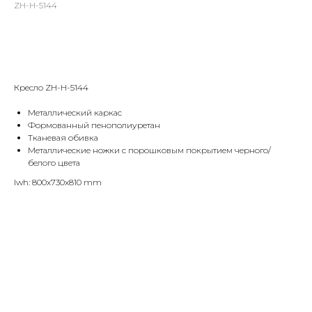
ZH-H-5144
Оставить заявку
Кресло ZH-H-5144
Металлический каркас
Формованный пенополиуретан
Тканевая обивка
Металлические ножки с порошковым покрытием черного/
белого цвета
lwh: 800x730x810 mm