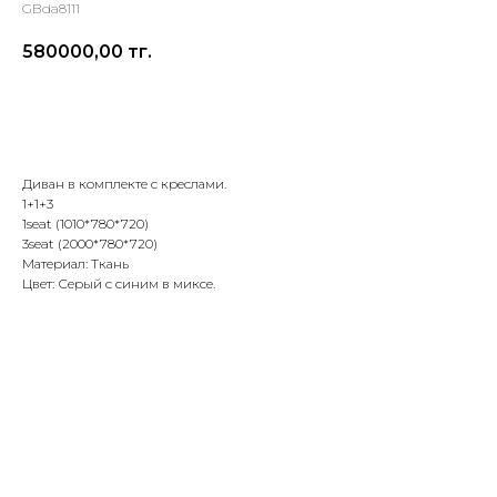
GBda8111
580000,00
тг.
Оставить заявку
Диван в комплекте с креслами.
1+1+3
1seat (1010*780*720)
3seat (2000*780*720)
Материал: Ткань
Цвет: Серый с синим в миксе.