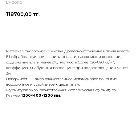
LY-D0312
118700,00
тг.
Оставить заявку
Материал: экологически чистая древесно-стружечная плита класса
E1, обработанная для защиты от влаги, насекомых и коррозии;
содержание влаги менее 8%, плотность более 720–890 кг/м³,
коэффициент набухания по толщине при водопоглощении менее
3%.
Поверхность — высококачественное меламиновое покрытие,
водостойкое и устойчивое к царапинам.
Фурнитура: высококачественная металлическая фурнитура.
Размер:
1200×400×1200 мм
.