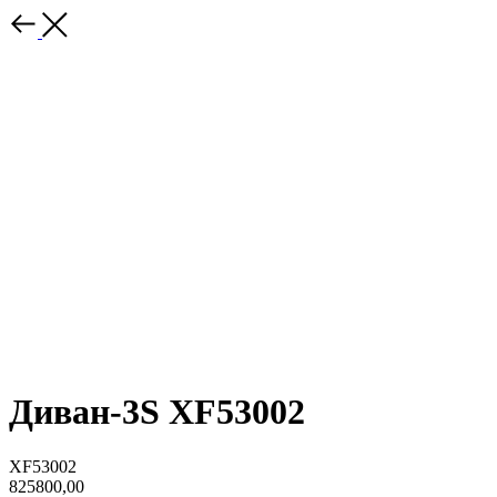
Диван-3S XF53002
XF53002
825800,00